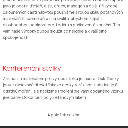
jako je odstín třešeň, olše, ořech, mahagon a další. Při výrobě
čalouněných částí nábytku používáme širokou škálu potahových
materiálů. Klademe důraz na kvalitu, abychom zajistili
dlouhodobou odolnost proti oděru a poškození čalounění. Tím
Vám naše výrobky budou sloužit co nejdéle a k Vaší plné
spokojenosti.
Konferenční stolky
Základním materiálem pro výrobu stolku je masivní buk. Desky
jsou z dýhované dřevotřískové desky. V základní nabídce je 8
odstínů moření, ale nabízíme i moření dle Vámi dodaného vzorku
jiné barvy. Dokončení polyuretanovým lakem
4
položek celkem
O
v
l