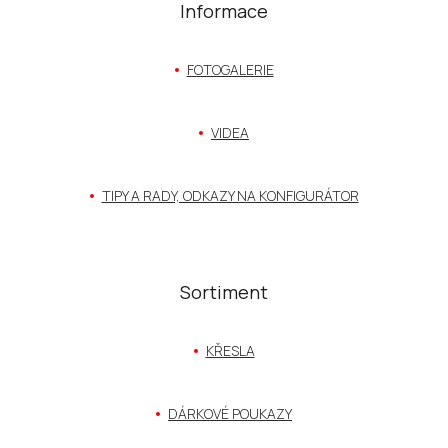
á
Informace
p
a
t
FOTOGALERIE
í
VIDEA
TIPY A RADY, ODKAZY NA KONFIGURÁTOR
Sortiment
KŘESLA
DÁRKOVÉ POUKAZY