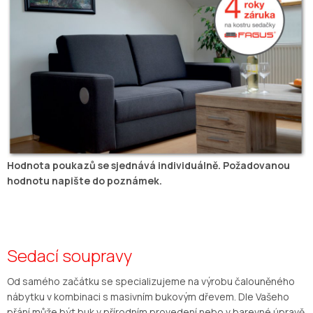
Hodnota poukazů se sjednává individuálně. Požadovanou
hodnotu napište do poznámek.
Sedací soupravy
Od samého začátku se specializujeme na výrobu čalouněného
nábytku v kombinaci s masivním bukovým dřevem. Dle Vašeho
přání může být buk v přírodním provedení nebo v barevné úpravě