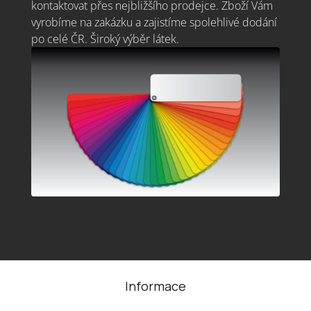
kontaktovat přes nejbližšího prodejce. Zboží Vám
vyrobíme na zakázku a zajistíme spolehlivé dodání
po celé ČR. Široký výběr látek.
Z
á
Informace
p