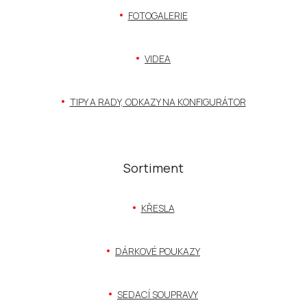
a
t
FOTOGALERIE
í
VIDEA
TIPY A RADY, ODKAZY NA KONFIGURÁTOR
Sortiment
KŘESLA
DÁRKOVÉ POUKAZY
SEDACÍ SOUPRAVY