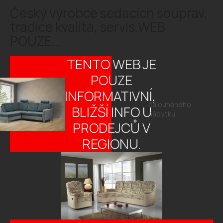
Český výrobce sedacích souprav,
tradice kvalita, servis.WEB
POUZE...
TENTO WEB JE
POUZE
INFORMATIVNÍ,
čalouněného
BLIŽŠÍ INFO U
nábytku
PRODEJCŮ V
REGIONU.