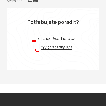
Výška sedu
:
44 cm
Potřebujete poradit?
obchod
@
sedneto.cz
00420 725 758 647