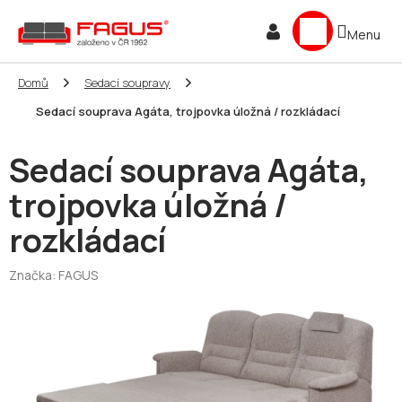
Přejít
NÁKUPNÍ
na
obsah
KOŠÍK
Domů
Sedací soupravy
Sedací souprava Agáta, trojpovka úložná / rozkládací
Sedací souprava Agáta,
trojpovka úložná /
rozkládací
Značka:
FAGUS