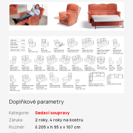
Doplňkové parametry
Kategorie
:
Sedací soupravy
Záruka
:
2 roky, 4 roky na kostru
Rozměr
:
š 205 x h 95 x v 107 cm