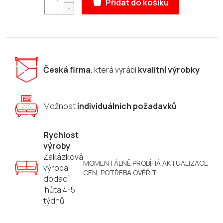
Přidat do košíku
Česká firma
, která vyrábí
kvalitní výrobky
Možnost
individuálních požadavků
Rychlost
výroby
.
Zakázková
MOMENTÁLNĚ PROBÍHÁ AKTUALIZACE
výroba,
CEN, POTŘEBA OVĚŘIT.
dodací
lhůta 4-5
týdnů