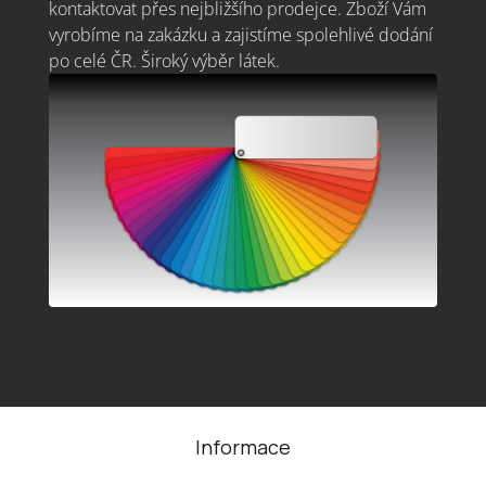
kontaktovat přes nejbližšího prodejce. Zboží Vám
vyrobíme na zakázku a zajistíme spolehlivé dodání
po celé ČR. Široký výběr látek.
Z
á
Informace
p