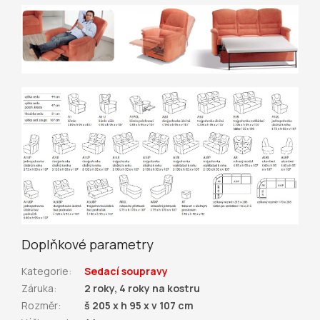
Doplňkové parametry
Kategorie
:
Sedací soupravy
Záruka
:
2 roky, 4 roky na kostru
Rozměr
:
š 205 x h 95 x v 107 cm