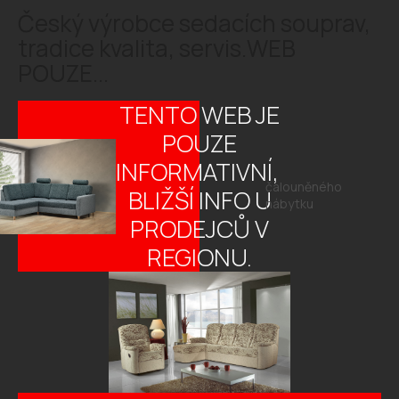
Český výrobce sedacích souprav,
tradice kvalita, servis.WEB
POUZE...
TENTO WEB JE
POUZE
INFORMATIVNÍ,
čalouněného
BLIŽŠÍ INFO U
nábytku
PRODEJCŮ V
REGIONU.