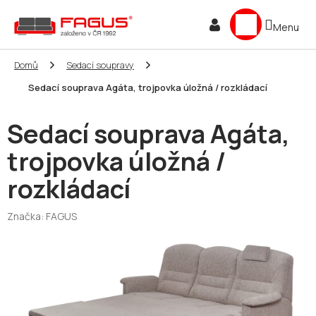
Přejít
NÁKUPNÍ
na
obsah
KOŠÍK
Domů
Sedací soupravy
Sedací souprava Agáta, trojpovka úložná / rozkládací
Sedací souprava Agáta,
trojpovka úložná /
rozkládací
Značka:
FAGUS