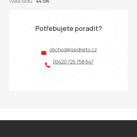
Výška sedu
:
44 cm
Potřebujete poradit?
obchod
@
sedneto.cz
00420 725 758 647