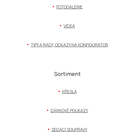
a
t
FOTOGALERIE
í
VIDEA
TIPY A RADY, ODKAZY NA KONFIGURÁTOR
Sortiment
KŘESLA
DÁRKOVÉ POUKAZY
SEDACÍ SOUPRAVY