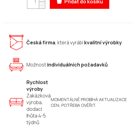
Přidat do košíku
Česká firma
, která vyrábí
kvalitní výrobky
Možnost
individuálních požadavků
Rychlost
výroby
.
Zakázková
MOMENTÁLNĚ PROBÍHÁ AKTUALIZACE
výroba,
CEN, POTŘEBA OVĚŘIT.
dodací
lhůta 4-5
týdnů