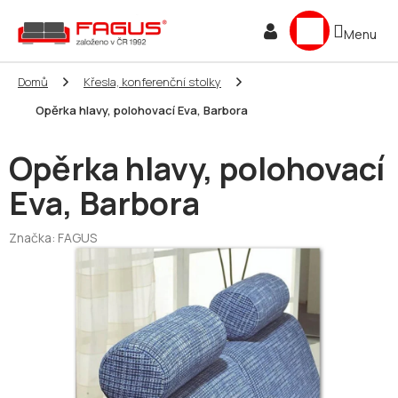
Přejít
NÁKUPNÍ
na
obsah
KOŠÍK
Domů
Křesla, konferenční stolky
Opěrka hlavy, polohovací Eva, Barbora
Opěrka hlavy, polohovací
Eva, Barbora
Značka:
FAGUS