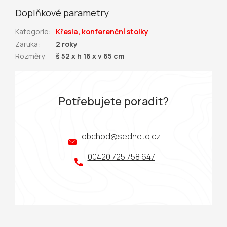
Doplňkové parametry
Kategorie
:
Křesla, konferenční stolky
Záruka
:
2 roky
Rozměry
:
š 52 x h 16 x v 65 cm
Potřebujete poradit?
obchod
@
sedneto.cz
00420 725 758 647