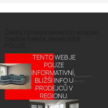
Český výrobce sedacích souprav,
tradice kvalita, servis.WEB
POUZE...
TENTO WEB JE
POUZE
INFORMATIVNÍ,
čalouněného
BLIŽŠÍ INFO U
nábytku
PRODEJCŮ V
REGIONU.