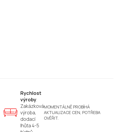
Rychlost
výroby
.
Zakázková
MOMENTÁLNĚ PROBÍHÁ
výroba,
AKTUALIZACE CEN, POTŘEBA
OVĚŘIT.
dodací
lhůta 4-5
týdnů