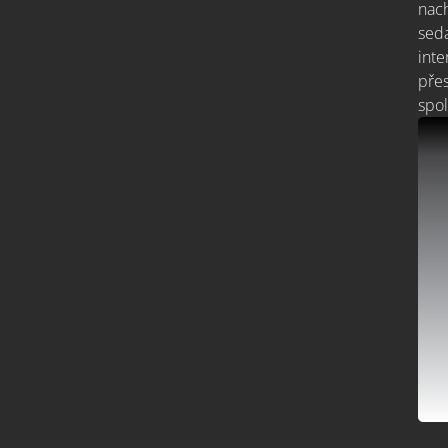
nach
seda
inte
přes
spol