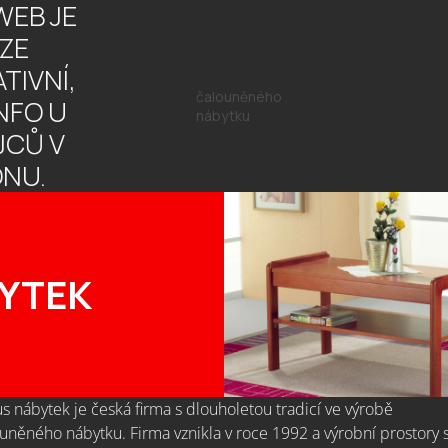
WEB JE
ZE
TIVNÍ,
čalouněného
INFO U
nábytku
JCŮ V
ONU.
YTEK
s nábytek je česká firma s dlouholetou tradicí ve výrobě
uněného nábytku. Firma vznikla v roce 1992 a výrobní prostory 