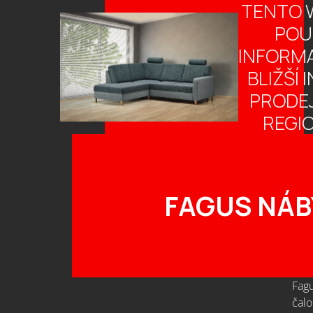
TENTO 
POU
INFORMA
BLIŽŠÍ 
PRODE
REGI
FAGUS NÁB
Fagu
čalo