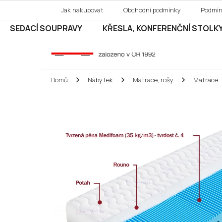
Přejít
Jak nakupovat
Obchodní podmínky
Podmín
na
obsah
SEDACÍ SOUPRAVY
KŘESLA, KONFERENČNÍ STOLK
Domů
Nábytek
Matrace, rošy
Matrace